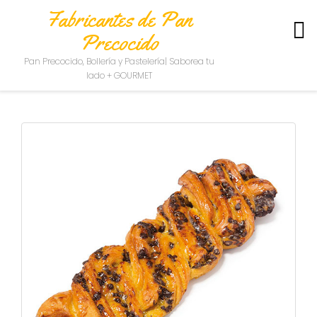
Fabricantes de Pan
Precocido
S
Pan Precocido, Bollería y Pastelería| Saborea tu
O
lado + GOURMET
B
R
E
N
O
S
O
T
R
O
S
C
O
N
T
A