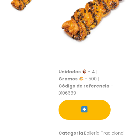
S
C
A
T
Á
L
O
G
O
G
E
Unidades
- 4 |
N
Gramos
- 500 |
E
Código de referencia
-
R
B106689 |
A
L
P
R
O
M
Categoría
Bollería Tradicional
O