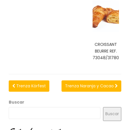
N
O
V
E
D
A
D
E
CROISSANT
S
BEURRE REF.
73048/31780
Trenza Körfest
Trenza Naranja y Cacao
Buscar
Buscar