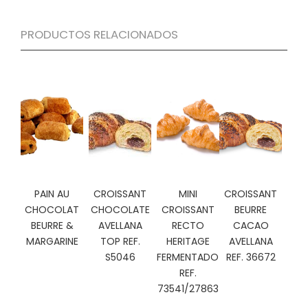
C
I
PRODUCTOS RELACIONADOS
O
N
E
S
Á
R
E
A
C
PAIN AU
CROISSANT
MINI
CROISSANT
L
CHOCOLAT
CHOCOLATE
CROISSANT
BEURRE
I
BEURRE &
AVELLANA
RECTO
CACAO
E
MARGARINE
TOP REF.
HERITAGE
AVELLANA
N
S5046
FERMENTADO
REF. 36672
T
REF.
E
S
73541/27863