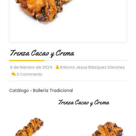
C
T
O
:
9
3
7
6
Trenza Cacao y Crema
2
9
3
9 de febrero de 2024
Antonio Jesus Blázquez Sánchez
9
0 Comments
0
P
Catálogo
Bollería Tradicional
R
O
Trenza Cacao y Crema
D
U
C
T
O