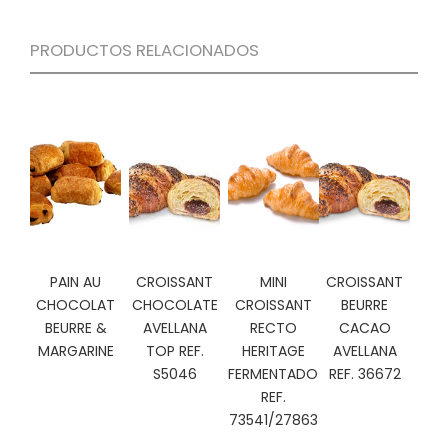
C
I
PRODUCTOS RELACIONADOS
O
N
E
S
Á
R
E
A
C
PAIN AU
CROISSANT
MINI
CROISSANT
L
CHOCOLAT
CHOCOLATE
CROISSANT
BEURRE
I
BEURRE &
AVELLANA
RECTO
CACAO
E
MARGARINE
TOP REF.
HERITAGE
AVELLANA
N
S5046
FERMENTADO
REF. 36672
T
REF.
E
S
73541/27863