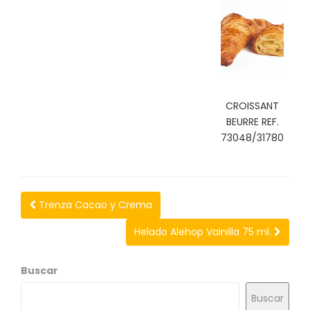
N
O
V
E
D
A
D
E
CROISSANT
S
BEURRE REF.
73048/31780
Trenza Cacao y Crema
Helado Alehop Vainilla 75 ml.
Buscar
Buscar