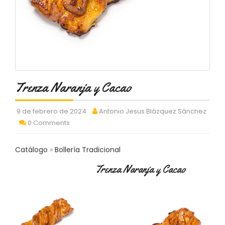
C
T
O
:
9
3
7
6
Trenza Naranja y Cacao
2
9
3
9 de febrero de 2024
Antonio Jesus Blázquez Sánchez
9
0 Comments
0
P
Catálogo
Bollería Tradicional
R
O
Trenza Naranja y Cacao
D
U
C
T
O