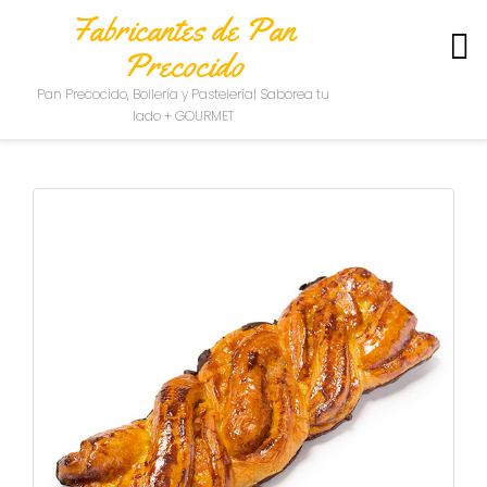
Fabricantes de Pan
Precocido
S
Pan Precocido, Bollería y Pastelería| Saborea tu
O
lado + GOURMET
B
R
E
N
O
S
O
T
R
O
S
C
O
N
T
A