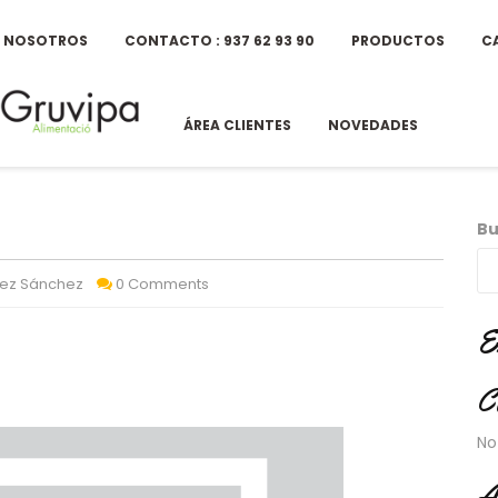
E NOSOTROS
CONTACTO : 937 62 93 90
PRODUCTOS
C
ÁREA CLIENTES
NOVEDADES
Bu
uez Sánchez
0 Comments
E
C
No
A