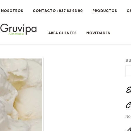
E NOSOTROS
CONTACTO : 937 62 93 90
PRODUCTOS
C
ÁREA CLIENTES
NOVEDADES
Bu
E
C
No
A