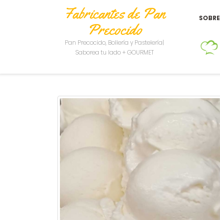
Fabricantes de Pan
SOBR
Precocido
Pan Precocido, Bollería y Pastelería|
Saborea tu lado + GOURMET