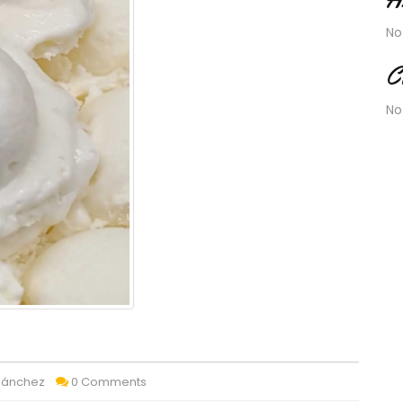
No
C
No
 Sánchez
0 Comments