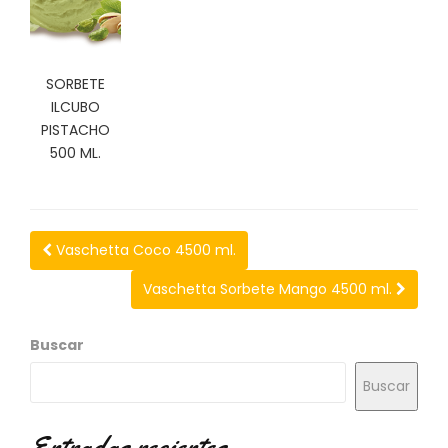
N
O
V
E
SORBETE
D
ILCUBO
A
D
PISTACHO
E
500 ML.
S
Vaschetta Coco 4500 ml.
Vaschetta Sorbete Mango 4500 ml.
Buscar
Buscar
Entradas recientes