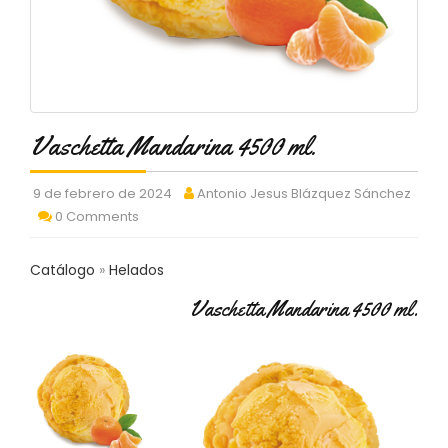
C
T
O
:
9
3
7
Vaschetta Mandarina 4500 ml.
6
2
9
9 de febrero de 2024
Antonio Jesus Blázquez Sánchez
3
0 Comments
9
0
Catálogo
Helados
P
Vaschetta Mandarina 4500 ml.
R
O
D
U
C
T
O