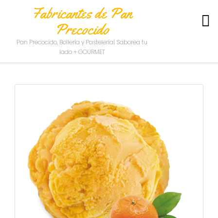
Fabricantes de Pan
Precocido
S
Pan Precocido, Bollería y Pastelería| Saborea tu
O
lado + GOURMET
B
R
E
N
O
S
O
T
R
O
S
C
O
N
T
A