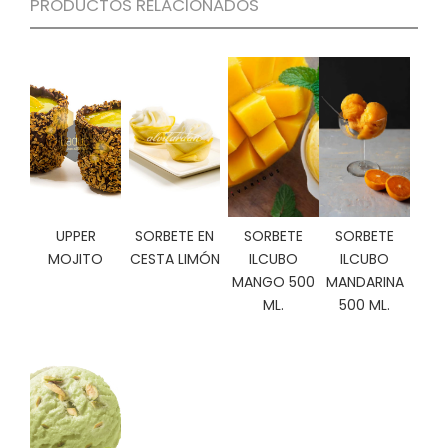
PRODUCTOS RELACIONADOS
C
I
O
N
E
S
Á
R
UPPER
SORBETE EN
SORBETE
SORBETE
E
A
MOJITO
CESTA LIMÓN
ILCUBO
ILCUBO
C
MANGO 500
MANDARINA
L
ML.
500 ML.
I
E
N
T
E
S