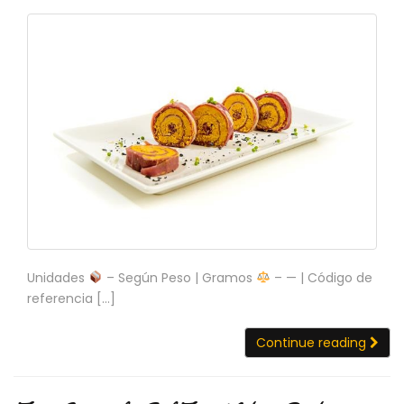
C
I
O
N
E
S
Á
R
E
A
C
L
Unidades
– Según Peso | Gramos
– — | Código de
I
referencia […]
E
N
T
Continue reading
E
S