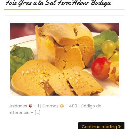
Foie Gras a la Sal Ferm’Adour Bodega
N
O
V
E
D
A
D
E
S
Unidades
– 1 | Gramos
– 400 | Código de
referencia – […]
Continue reading