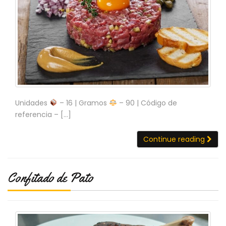
C
T
O
:
9
3
7
6
2
9
Unidades
– 16 | Gramos
– 90 | Código de
3
referencia – […]
9
0
Continue reading
P
R
O
Confitado de Pato
D
U
C
T
O