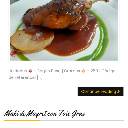
S
C
A
T
Á
L
O
G
O
G
E
N
Unidades
– Según Peso | Gramos
– 260 | Código
E
de referencia […]
R
A
Continue reading
L
P
R
Maki de Magret con Foie Gras
O
M
O