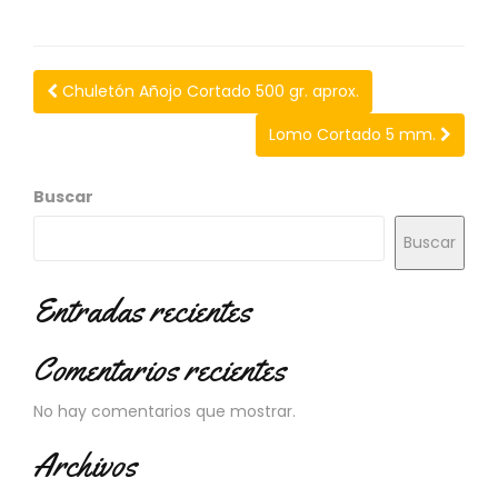
N
O
V
E
Chuletón Añojo Cortado 500 gr. aprox.
D
A
Lomo Cortado 5 mm.
D
E
S
Buscar
Buscar
Entradas recientes
Comentarios recientes
No hay comentarios que mostrar.
Archivos