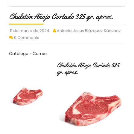
C
T
Chuletón Añojo Cortado 325 gr. aprox.
O
:
9
11 de marzo de 2024
Antonio Jesus Blázquez Sánchez
3
0 Comments
7
6
2
Catálogo
Carnes
9
3
Chuletón Añojo Cortado 325
9
gr. aprox.
0
P
R
O
D
U
C
T
O