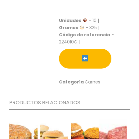
S
C
A
Unidades
- 10 |
T
Gramos
- 325 |
Á
Código de referencia
-
L
224010C |
O
G
O
G
E
N
Categoría
Carnes
E
R
A
L
PRODUCTOS RELACIONADOS
P
R
O
M
O