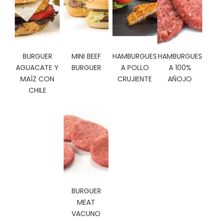
C
I
O
N
E
BURGUER
MINI BEEF
HAMBURGUES
HAMBURGUES
S
AGUACATE Y
BURGUER
A POLLO
A 100%
MAÍZ CON
CRUJIENTE
AÑOJO
CHILE
Á
R
E
A
C
L
I
E
N
T
BURGUER
E
MEAT
S
VACUNO