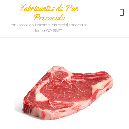
Fabricantes de Pan
Precocido
S
Pan Precocido, Bollería y Pastelería| Saborea tu
O
lado + GOURMET
B
R
E
N
O
S
O
T
R
O
S
C
O
N
T
A