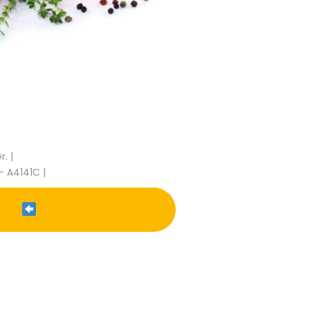
. |
- A4141C |