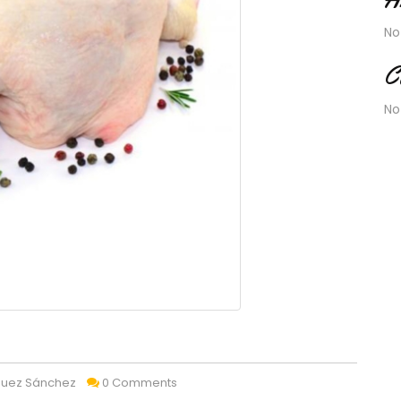
No
C
No
quez Sánchez
0 Comments