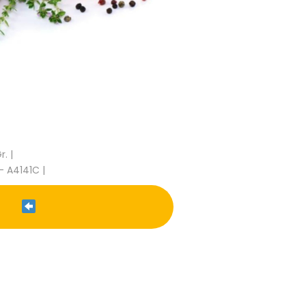
. |
- A4141C |