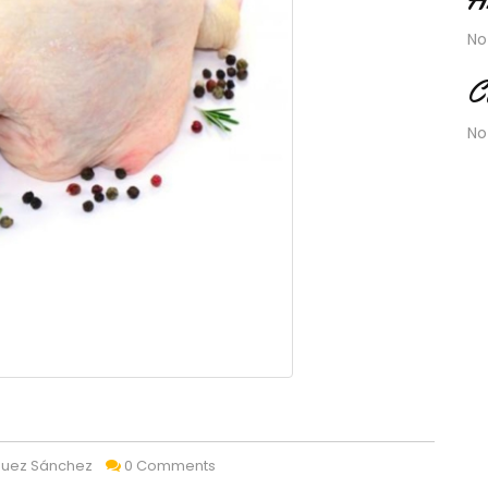
No
C
No
quez Sánchez
0 Comments