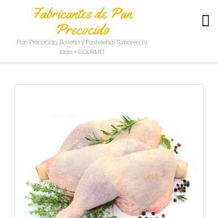
Fabricantes de Pan
Precocido
S
Pan Precocido, Bollería y Pastelería| Saborea tu
O
lado + GOURMET
B
R
E
N
O
S
O
T
R
O
S
C
O
N
T
A