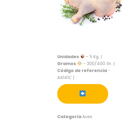
S
C
A
T
Á
L
O
G
O
Unidades
- 5 Kg. |
G
Gramos
- 300/400 Gr. |
E
Código de referencia
-
N
A4141C |
E
R
A
L
P
R
Categoría
Aves
O
M
O