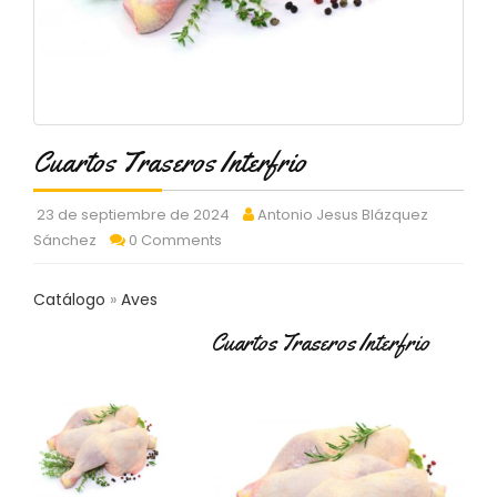
C
T
O
:
9
3
7
Cuartos Traseros Interfrio
6
2
9
23 de septiembre de 2024
Antonio Jesus Blázquez
3
Sánchez
0 Comments
9
0
Catálogo
Aves
P
Cuartos Traseros Interfrio
R
O
D
U
C
T
O