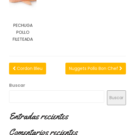
N
O
V
E
PECHUGA
D
POLLO
A
D
FILETEADA
E
S
Cordon Bleu
Nuggets Pollo Bon Chef
Buscar
Buscar
Entradas recientes
Comentarios recientes