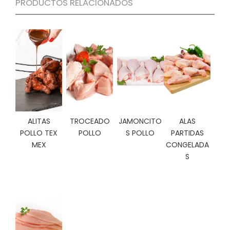
PRODUCTOS RELACIONADOS
C
I
O
N
E
S
Á
R
ALITAS
TROCEADO
JAMONCITO
ALAS
E
A
POLLO TEX
POLLO
S POLLO
PARTIDAS
C
MEX
CONGELADA
L
S
I
E
N
T
E
S